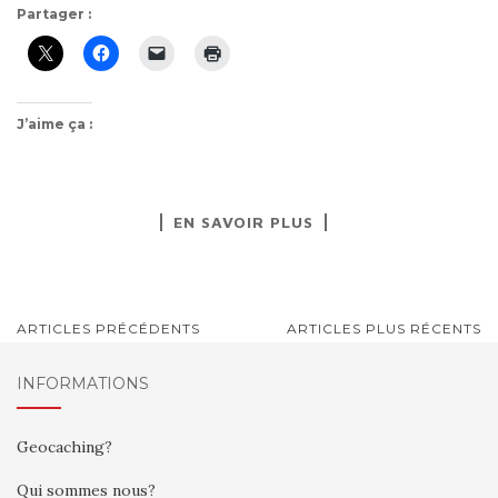
Partager :
J’aime ça :
EN SAVOIR PLUS
NAVIGATION
ARTICLES PRÉCÉDENTS
ARTICLES PLUS RÉCENTS
AU
INFORMATIONS
SEIN
DES
Geocaching?
ARTICLES
Qui sommes nous?