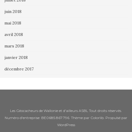
juillet 2018
juin 2018
mai 2018
avril 2018
mars 2018
janvier 2018
décembre 2017
Les Géocacheurs de Wallonie et d'ailleurs ASBL Tout droits réservés.
Numéro d'entreprise: BE0685.867.796. Thème par
Colorlib
. Propulsé par
WordPress