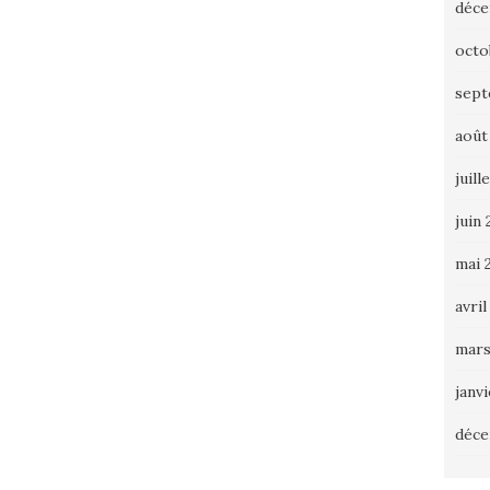
déce
octo
sept
août
juill
juin 
mai 
avril
mars
janv
déce