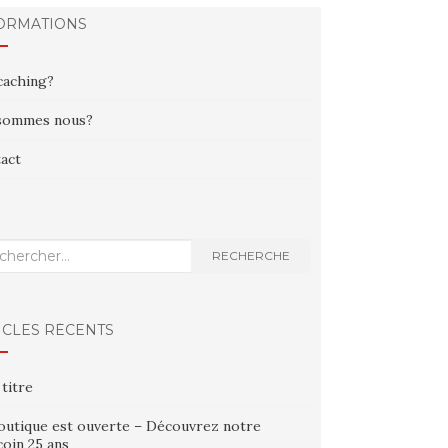
ORMATIONS
aching?
sommes nous?
act
erche
RECHERCHE
ICLES RÉCENTS
 titre
outique est ouverte – Découvrez notre
oin 25 ans