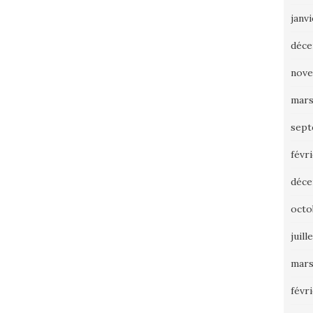
janv
déce
nove
mars
sept
févr
déce
octo
juill
mars
févr