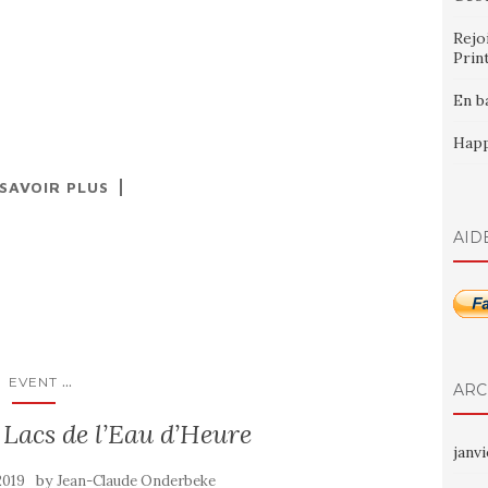
Rejo
Prin
En b
Happ
 SAVOIR PLUS
AID
...
EVENT
ARC
Lacs de l’Eau d’Heure
janv
by
2019
Jean-Claude Onderbeke