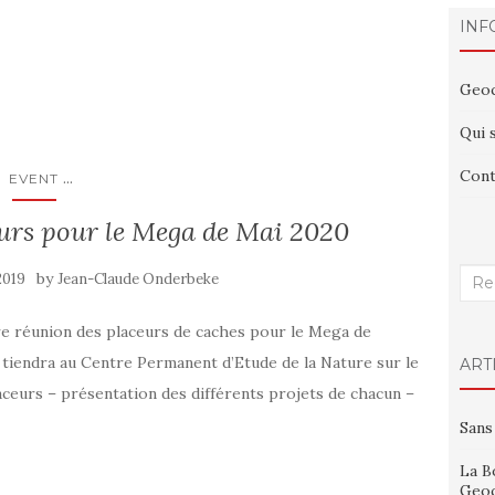
INF
Geoc
Qui 
Cont
...
EVENT
eurs pour le Mega de Mai 2020
by
Rech
2019
Jean-Claude Onderbeke
:
re réunion des placeurs de caches pour le Mega de
e tiendra au Centre Permanent d’Etude de la Nature sur le
ART
laceurs – présentation des différents projets de chacun –
Sans
La B
Geoc