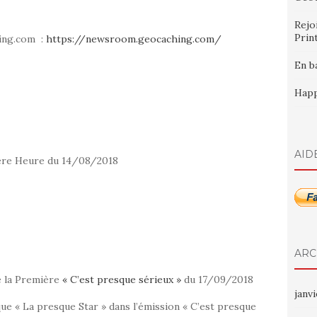
Rejo
Prin
hing.com :
https://newsroom.geocaching.com/
En b
Happ
AID
ière Heure du 14/08/2018
ARC
de la Première
« C’est presque sérieux »
du 17/09/2018
janv
ue « La presque Star » dans l’émission « C’est presque