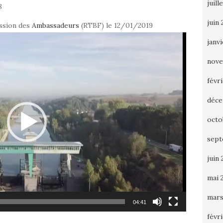
juill
8
juin
ission des
Ambassadeurs
(RTBF) le 12/01/2019
janv
nove
févr
déce
octo
sept
juin 
mai 
mars
04:41
févr