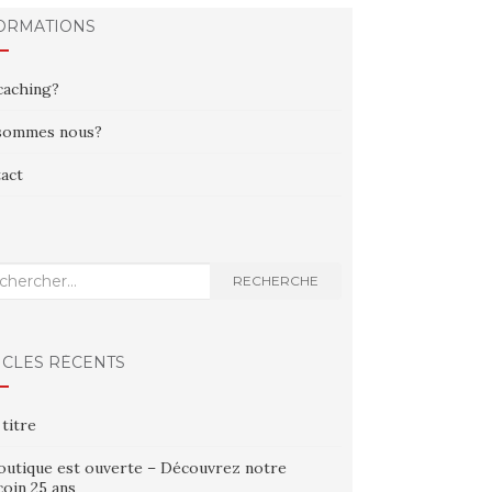
ORMATIONS
aching?
sommes nous?
act
erche
RECHERCHE
ICLES RÉCENTS
 titre
outique est ouverte – Découvrez notre
oin 25 ans