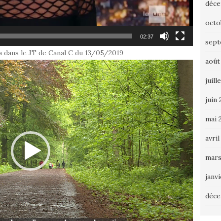
déce
octo
02:37
sept
 dans le JT de Canal C du 13/05/2019
août
juill
juin 
mai 
avril
mars
janv
déce