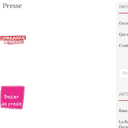
Presse
INF
Geoc
Qui 
Cont
Rech
:
ART
Sans
La B
Geoc