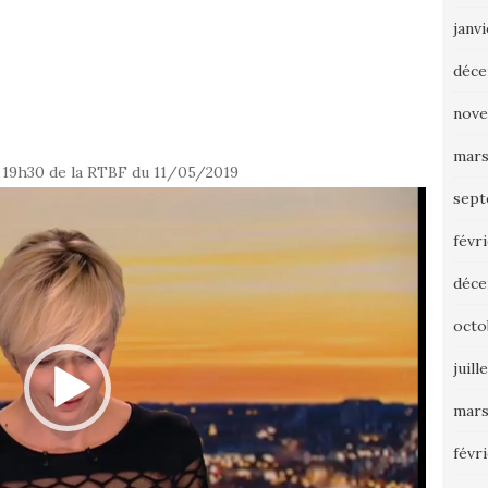
janv
déce
nove
mars
e 19h30 de la RTBF du 11/05/2019
sept
févr
déce
octo
juill
mars
févr