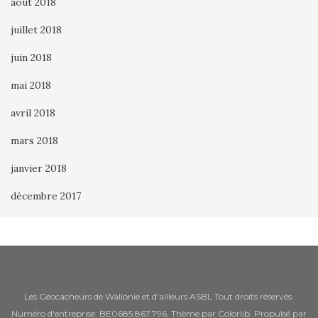
août 2018
juillet 2018
juin 2018
mai 2018
avril 2018
mars 2018
janvier 2018
décembre 2017
Les Géocacheurs de Wallonie et d'ailleurs ASBL Tout droits réservés.
Numéro d'entreprise: BE0685.867.796. Thème par
Colorlib
. Propulsé par