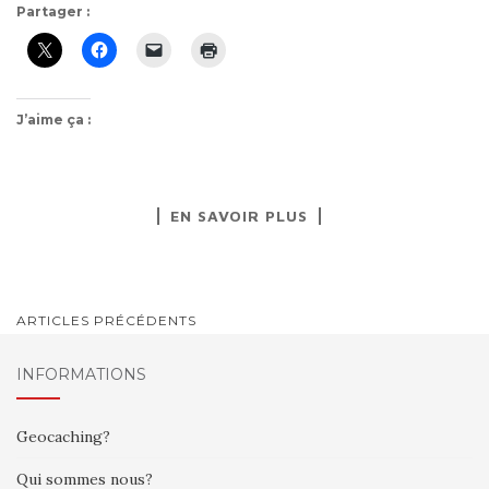
Partager :
J’aime ça :
EN SAVOIR PLUS
NAVIGATION
ARTICLES PRÉCÉDENTS
AU
INFORMATIONS
SEIN
DES
Geocaching?
ARTICLES
Qui sommes nous?