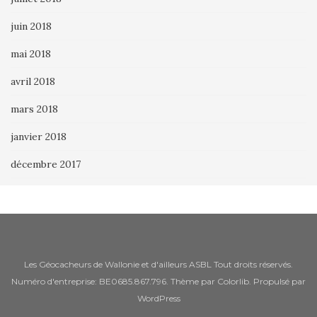
juin 2018
mai 2018
avril 2018
mars 2018
janvier 2018
décembre 2017
Les Géocacheurs de Wallonie et d'ailleurs ASBL Tout droits réservés.
Numéro d'entreprise: BE0685.867.796. Thème par
Colorlib
. Propulsé par
WordPress