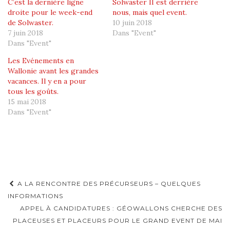
C’est la dernière ligne
Solwaster II est derrière
droite pour le week-end
nous, mais quel event.
de Solwaster.
10 juin 2018
7 juin 2018
Dans "Event"
Dans "Event"
Les Evénements en
Wallonie avant les grandes
vacances. Il y en a pour
tous les goûts.
15 mai 2018
Dans "Event"
Navigation
A LA RENCONTRE DES PRÉCURSEURS – QUELQUES
d'article
INFORMATIONS
APPEL À CANDIDATURES : GÉOWALLONS CHERCHE DES
PLACEUSES ET PLACEURS POUR LE GRAND EVENT DE MAI