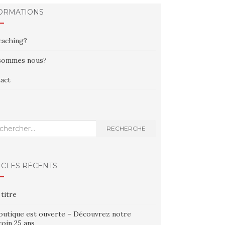
ORMATIONS
aching?
sommes nous?
act
erche
RECHERCHE
ICLES RÉCENTS
 titre
outique est ouverte – Découvrez notre
oin 25 ans