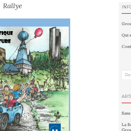
Rallye
INF
Geoc
Qui 
Cont
Rech
:
ART
Sans
La B
Geoc