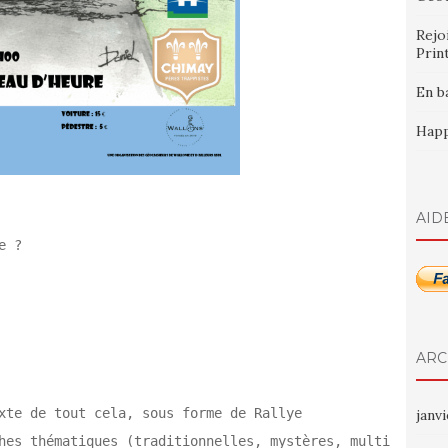
Rejo
Prin
En b
Happ
AID
e ?
ARC
xte de tout cela, sous forme de Rallye
janv
hes thématiques (traditionnelles, mystères, multi