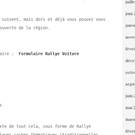
juill
juin
 suivent, mais dors et déjà vous pouvez vous
janv
ouverte de la région.
nove
févr
ulaire :
Formulaire Rallye Voiture
déce
octo
sept
juin 
s
mai 
mars
xte de tout cela, sous forme de Rallye
févr
lques caches thématiques (traditionnelles,