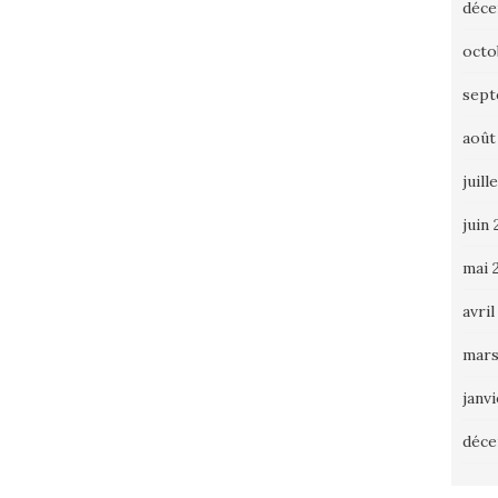
déce
octo
sept
août
juill
juin 
mai 
avril
mars
janv
déce