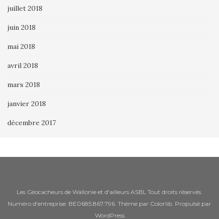
juillet 2018
juin 2018
mai 2018
avril 2018
mars 2018
janvier 2018
décembre 2017
Les Géocacheurs de Wallonie et d'ailleurs ASBL Tout droits réservés.
Numéro d'entreprise: BE0685.867.796. Thème par
Colorlib
. Propulsé par
WordPress