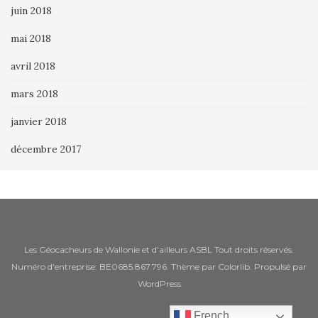
juin 2018
mai 2018
avril 2018
mars 2018
janvier 2018
décembre 2017
Les Géocacheurs de Wallonie et d'ailleurs ASBL Tout droits réservés.
Numéro d'entreprise: BE0685.867.796. Thème par
Colorlib
. Propulsé par
WordPress
French