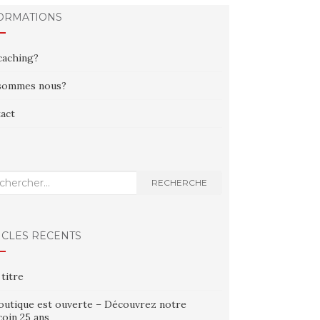
ORMATIONS
aching?
sommes nous?
act
erche
RECHERCHE
ICLES RÉCENTS
 titre
outique est ouverte – Découvrez notre
oin 25 ans