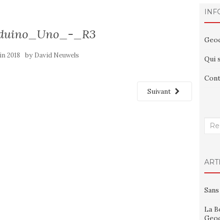
INF
rduino_Uno_-_R3
Geoc
by
uin 2018
David Neuwels
Qui 
Cont
Suivant
Rech
:
ART
Sans
La B
Geoc