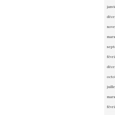
janv
déce
nove
mars
sept
févr
déce
octo
juill
mars
févr