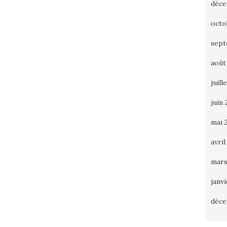
déce
octo
sept
août
juill
juin 
mai 
avril
mars
janv
déce