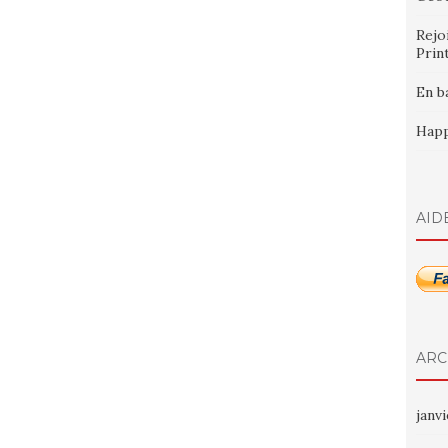
Rejo
Prin
En b
Happ
AID
ARC
janv