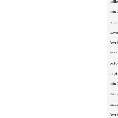
juill
juin
janv
nove
févr
déce
octo
sept
juin 
mai 
mars
févr