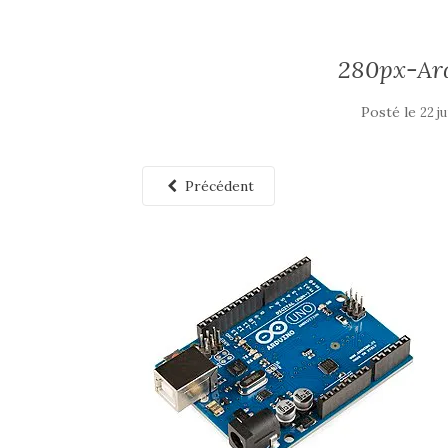
280px-A
Posté le
22 j
Précédent